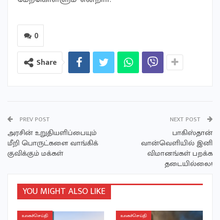
0
Share
PREV POST
NEXT POST
அரசின் உறுதியளிப்பையும்
பாகிஸ்தான்
மீறி பொருட்களை வாங்கிக்
வான்வெளியில் இனி
குவிக்கும் மக்கள்
விமானங்கள் பறக்க
தடையில்லை!
YOU MIGHT ALSO LIKE
உலகச்செய்தி
உலகச்செய்தி