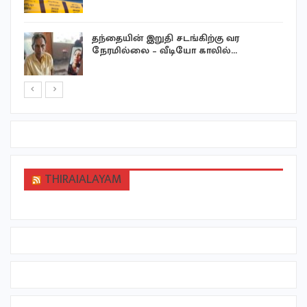
தந்தையின் இறுதி சடங்கிற்கு வர
நேரமில்லை – வீடியோ காலில்…
THIRAIALAYAM