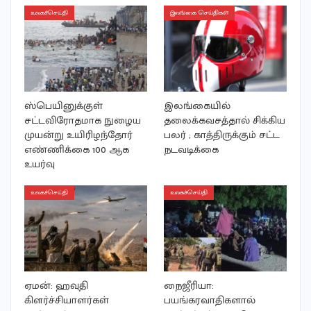
உலகச்செய்தி
இலங்கை செய்திகள்
ஸ்பெயினுக்குள்
இலங்கையில்
சட்டவிரோதமாக நுழைய
தலைக்கவசத்தால் சிக்கிய
முயன்று உயிரிழந்தோர்
பலர் ; காத்திருக்கும் சட்ட
எண்ணிக்கை 100 ஆக
நடவடிக்கை
உயர்வு
உலகச்செய்தி
உலகச்செய்தி
ஏமன்: ஹவுதி
நைஜீரியா:
கிளர்ச்சியாளர்கள்
பயங்கரவாதிகளால்