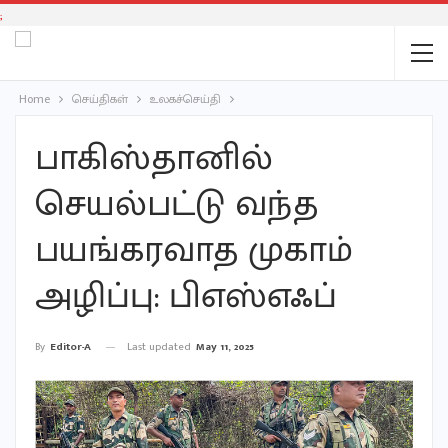
;
Home
செய்திகள்
உலகச்செய்தி
பாகிஸ்தானில்
செயல்பட்டு வந்த
பயங்கரவாத முகாம்
அழிப்பு: பிஎஸ்எஃப்
Last updated
May 11, 2025
By
Editor-A