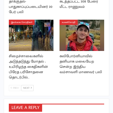
தாக்குதல்-
கடத்தப்பட்ட 308 பேரை
பாதுகாப்புப்படையினர் 30
மீட்ட ராணுவம்
பேர் பலி
இலங்கை செய்திகள்
உலகச்செய்தி
சிறைச்சாலைகளில்
கலிபோர்னியாவில்
அடுத்தடுத்து மோதல் ;
தனியாக மலையேற
உயிரிழந்த கைதிகளின்
சென்ற இந்திய
பிரேத பரிசோதனை
வம்சாவளி மாணவர் பலி
தொடர்பில்…
PREV
NEXT
LEAVE A REPLY