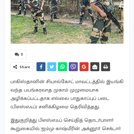
0
Share
பாகிஸ்தானின் சியால்கோட் மாவட்டத்தில் இயங்கி
வந்த பயங்கரவாத முகாம் முழுமையாக
அழிக்கப்பட்டதாக எல்லை பாதுகாப்புப் படை
(பிஎஸ்எஃப்) சனிக்கிழமை தெரிவித்தது.
இதுகுறித்து பிஎஸ்எஃப் செய்தித் தொடா்பாளா்
கூறுகையில்,‘ஜம்மு-காஷ்மீரின் அக்னூா் செக்டாா்