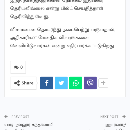
இந்த தாக்குதலுக்கான நோக்கம் இதுவரை
தெரியவில்லை என்று பில்ட் செய்தித்தாள்
தெரிவித்துள்ளது.
விசாரணை தொடர்ந்து நடைபெற்று வருவதால்,
அதிகாரிகள் மேலதிக விவரங்களை
வெளியிடுவார்கள் என்று எதிர்பார்க்கப்படுகிறது.
0
Share
PREV POST
NEXT POST
யாழ். நல்லூர் கந்தசுவாமி
ஹார்வர்டு