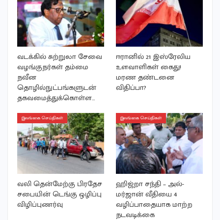
வடக்கில் சுற்றுலா சேவை
ஈரானில் 21 இஸ்ரேலிய
வழங்குநர்கள் தம்மை
உளவாளிகள் கைது!
நவீன
மரண தண்டனை
தொழில்நுட்பங்களுடன்
விதிப்பா?
தகவமைத்துக்கொள்ள…
இலங்கை செய்திகள்
இலங்கை செய்திகள்
வலி தென்மேற்கு பிரதேச
ஹிஜ்றா சந்தி – அல்-
சபையின் டெங்கு ஒழிப்பு
மர்ஜான் வீதியை 4
விழிப்புணர்வு
வழிப்பாதையாக மாற்ற
நடவடிக்கை