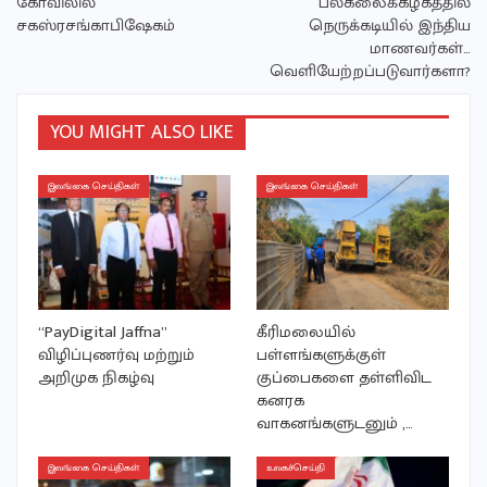
கோவிலில்
பல்கலைக்கழகத்தில்
சகஸ்ரசங்காபிஷேகம்
நெருக்கடியில் இந்திய
மாணவர்கள்…
வெளியேற்றப்படுவார்களா?
YOU MIGHT ALSO LIKE
இலங்கை செய்திகள்
இலங்கை செய்திகள்
“PayDigital Jaffna”
கீரிமலையில்
விழிப்புணர்வு மற்றும்
பள்ளங்களுக்குள்
அறிமுக நிகழ்வு
குப்பைகளை தள்ளிவிட
கனரக
வாகனங்களுடனும் ,…
இலங்கை செய்திகள்
உலகச்செய்தி