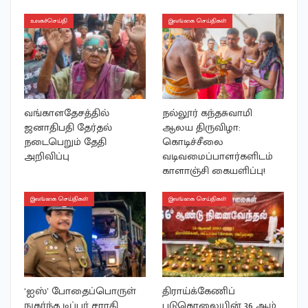
உலகச்செய்தி
இலங்கை செய்திகள்
வங்காளதேசத்தில்
நல்லூர் கந்தசுவாமி
ஜனாதிபதி தேர்தல்
ஆலய திருவிழா:
நடைபெறும் தேதி
கொடிச்சீலை
அறிவிப்பு
வடிவமைப்பாளர்களிடம்
காளாஞ்சி கையளிப்பு!
இலங்கை செய்திகள்
இலங்கை செய்திகள்
‘ஐஸ்’ போதைப்பொருள்
திராய்க்கேணிப்
நுகர்ந்த டிப்பர் சாரதி
படுகொலையின் 36 ஆம்