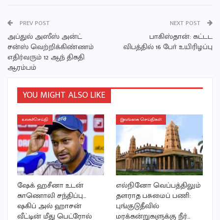
PREV POST
NEXT POST
அப்துல் அஸீஸ் அன்ட்
பாகிஸ்தான்: கட்டட
சன்ஸ் வெற்றிக்கிண்ணம்
விபத்தில் 16 போ் உயிரிழப்பு
எதிர்வரும் 12 ஆந் திகதி
ஆரம்பம்
YOU MIGHT ALSO LIKE
உலகச்செய்தி
இலங்கை செய்திகள்
ஷேக் ஹசீனா உடன்
எல்நினோ வெப்பத்திலும்
காணொலி சந்திப்பு…
தளராத பசுமைப் பணி:
ஷகிப் அல் ஹாசன்
புங்குடுதீவில்
வீட்டின் மீது பெட்ரோல்
மரக்கன்றுகளுக்கு நீர்…