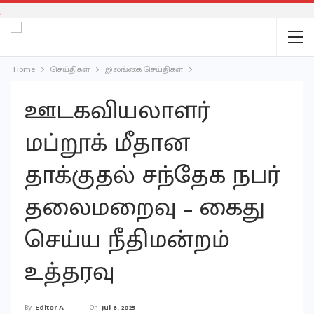
;
Home
செய்திகள்
இலங்கை செய்திகள்
ஊடகவியலாளர்
மப்றூக் மீதான
தாக்குதல் சந்தேக நபர்
தலைமறைவு – கைது
செய்ய நீதிமன்றம்
உத்தரவு
On
Jul 6, 2025
By
Editor-A