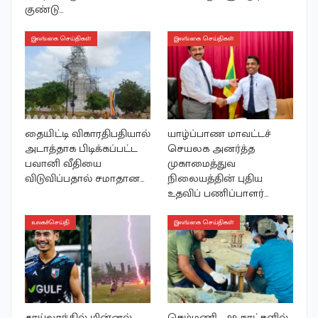
குண்டு…
இலங்கை செய்திகள்
இலங்கை செய்திகள்
தையிட்டி விகாரதிபதியால்
யாழ்ப்பாண மாவட்டச்
அடாத்தாக பிடிக்கப்பட்ட
செயலக அனர்த்த
பவானி வீதியை
முகாமைத்துவ
விடுவிப்பதால் சமாதான…
நிலையத்தின் புதிய
உதவிப் பணிப்பாளர்…
உலகச்செய்தி
இலங்கை செய்திகள்
தாய்லாந்தில் மின்னல்
செம்மணி – 99 நாட்களில்