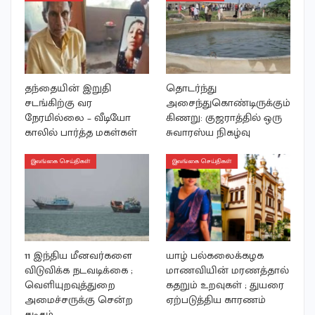
தந்தையின் இறுதி
தொடர்ந்து
சடங்கிற்கு வர
அசைந்துகொண்டிருக்கும்
நேரமில்லை – வீடியோ
கிணறு: குஜராத்தில் ஒரு
காலில் பார்த்த மகள்கள்
சுவாரஸ்ய நிகழ்வு
இலங்கை செய்திகள்
இலங்கை செய்திகள்
11 இந்திய மீனவர்களை
யாழ் பல்கலைக்கழக
விடுவிக்க நடவடிக்கை ;
மாணவியின் மரணத்தால்
வெளியுறவுத்துறை
கதறும் உறவுகள் ; துயரை
அமைச்சருக்கு சென்ற
ஏற்படுத்திய காரணம்
கடிதம்