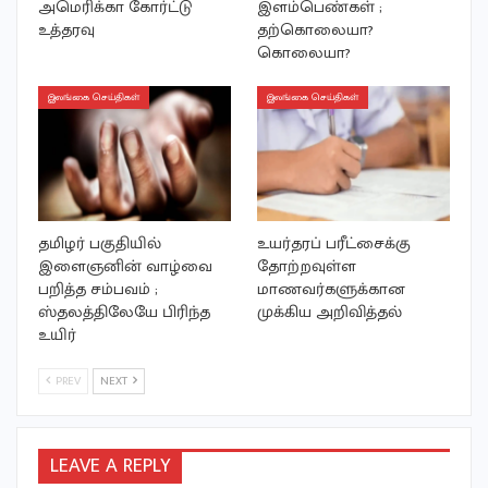
அமெரிக்கா கோர்ட்டு
இளம்பெண்கள் ;
உத்தரவு
தற்கொலையா?
கொலையா?
இலங்கை செய்திகள்
இலங்கை செய்திகள்
தமிழர் பகுதியில்
உயர்தரப் பரீட்சைக்கு
இளைஞனின் வாழ்வை
தோற்றவுள்ள
பறித்த சம்பவம் ;
மாணவர்களுக்கான
ஸ்தலத்திலேயே பிரிந்த
முக்கிய அறிவித்தல்
உயிர்
PREV
NEXT
LEAVE A REPLY