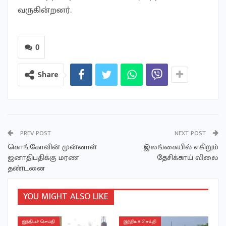
வருகின்றனர்.
0
Share
PREV POST
NEXT POST
கொங்கோவின் முன்னாள்
இலங்கையில் எகிறும்
ஜனாதிபதிக்கு மரண
தேசிக்காய் விலை
தண்டனை
YOU MIGHT ALSO LIKE
இந்தியச் செய்தி
இந்தியச் செய்தி