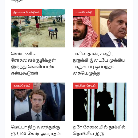
இலங்கை செய்திகள்
உலகச்செய்தி
செம்மணி –
பாகிஸ்தான், சவுதி ,
சோதனைக்குழிக்குள்
துருக்கி இடையே முக்கிய
இருந்து வெளிப்படும்
பாதுகாப்பு ஒப்பந்தம்
என்புகூடுகள்
கையெழுத்து
உலகச்செய்தி
இந்தியச் செய்தி
மெட்டா நிறுவனத்துக்கு
ஒரே சேலையில் தூக்கில்
ரூ.5,400 கோடி அபராதம்;
தொங்கிய இரு