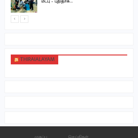
மீட்பு – புதிதாக…
THIRAIALAYAM
முகப்பு
செய்திகள்