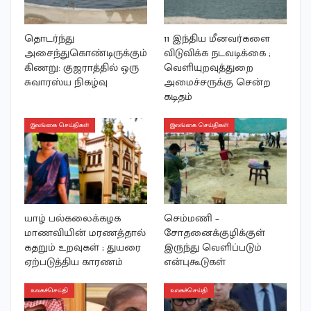
தொடர்ந்து
11 இந்திய மீனவர்களை
அசைந்துகொண்டிருக்கும்
விடுவிக்க நடவடிக்கை ;
கிணறு: குஜராத்தில் ஒரு
வெளியுறவுத்துறை
சுவாரஸ்ய நிகழ்வு
அமைச்சருக்கு சென்ற
கடிதம்
இலங்கை செய்திகள்
இலங்கை செய்திகள்
யாழ் பல்கலைக்கழக
செம்மணி –
மாணவியின் மரணத்தால்
சோதனைக்குழிக்குள்
கதறும் உறவுகள் ; துயரை
இருந்து வெளிப்படும்
ஏற்படுத்திய காரணம்
என்புகூடுகள்
உலகச்செய்தி
உலகச்செய்தி