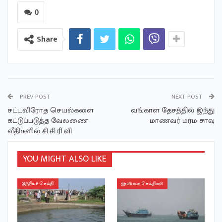
0
Share
PREV POST
NEXT POST
சட்டவிரோத செயல்களை
வங்காள தேசத்தில் இந்து
கட்டுப்படுத்த வேலணை
மாணவர் மர்ம சாவு
வீதிகளில் சி.சி.ரி.வி
YOU MIGHT ALSO LIKE
இந்தியச் செய்தி
இலங்கை செய்திகள்