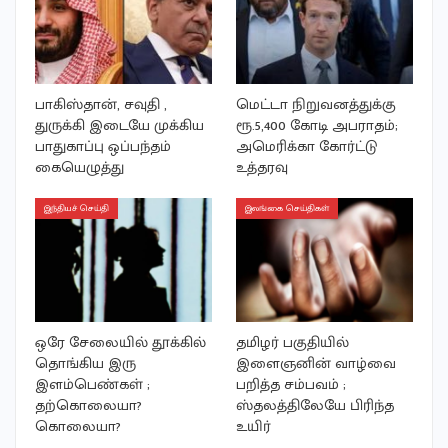
பாகிஸ்தான், சவுதி ,
மெட்டா நிறுவனத்துக்கு
துருக்கி இடையே முக்கிய
ரூ.5,400 கோடி அபராதம்;
பாதுகாப்பு ஒப்பந்தம்
அமெரிக்கா கோர்ட்டு
கையெழுத்து
உத்தரவு
இந்தியச் செய்தி
இலங்கை செய்திகள்
ஒரே சேலையில் தூக்கில்
தமிழர் பகுதியில்
தொங்கிய இரு
இளைஞனின் வாழ்வை
இளம்பெண்கள் ;
பறித்த சம்பவம் ;
தற்கொலையா?
ஸ்தலத்திலேயே பிரிந்த
கொலையா?
உயிர்