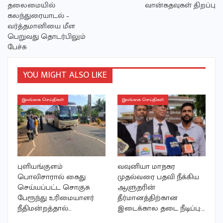
தலைமையில்
வான்கதவுகள் திறப்பு
கலந்துரையாடல் –
வர்த்தமானியை மீள
பெறுவது தொடர்பிலும்
பேச்சு
YOU MIGHT ALSO LIKE
இலங்கை செய்திகள்
இலங்கை செய்திகள்
புளியங்குளம்
வவுனியா மாநகர
பொலிசாரால் கைது
முதல்வரை பதவி நீக்கிய
செய்யப்பட்ட சொகுசு
ஆளுநரின்
பேரூந்து உரிமையாளர்
தீர்மானத்திற்கான
நீதிமன்றத்தால்…
இடைக்கால தடை நீடிப்பு:…