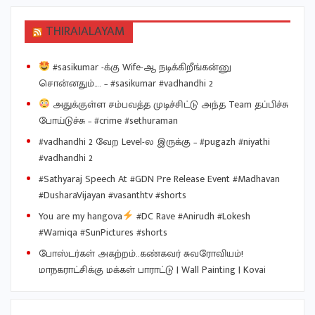
THIRAIALAYAM
#sasikumar -க்கு Wife-ஆ நடிக்கிறீங்கன்னு
சொன்னதும்…. – #sasikumar #vadhandhi 2
அதுக்குள்ள சம்பவத்த முடிச்சிட்டு அந்த Team தப்பிச்சு
போய்டுச்சு – #crime #sethuraman
#vadhandhi 2 வேற Level-ல இருக்கு – #pugazh #niyathi
#vadhandhi 2
#Sathyaraj Speech At #GDN Pre Release Event #Madhavan
#DusharaVijayan #vasanthtv #shorts
You are my hangova
#DC Rave #Anirudh #Lokesh
#Wamiqa #SunPictures #shorts
போஸ்டர்கள் அகற்றம்..கண்கவர் சுவரோவியம்!
மாநகராட்சிக்கு மக்கள் பாராட்டு | Wall Painting | Kovai