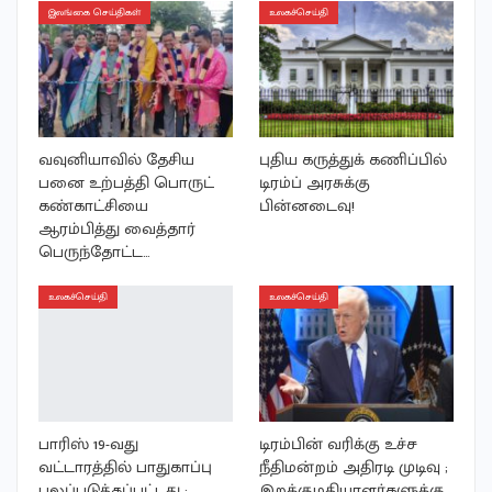
இலங்கை செய்திகள்
உலகச்செய்தி
வவுனியாவில் தேசிய
புதிய கருத்துக் கணிப்பில்
பனை உற்பத்தி பொருட்
டிரம்ப் அரசுக்கு
கண்காட்சியை
பின்னடைவு!
ஆரம்பித்து வைத்தார்
பெருந்தோட்ட…
உலகச்செய்தி
உலகச்செய்தி
பாரிஸ் 19-வது
டிரம்பின் வரிக்கு உச்ச
வட்டாரத்தில் பாதுகாப்பு
நீதிமன்றம் அதிரடி முடிவு ;
பலப்படுத்தப்பட்டது ;
இறக்குமதியாளர்களுக்கு…