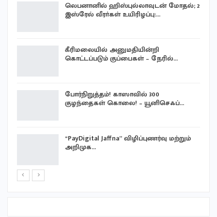
லெபனானில் ஹிஸ்புல்லாவுடன் மோதல்; 2
இஸ்ரேல் வீரா்கள் உயிரிழப்பு:…
கீரிமலையில் அனுமதியின்றி
கொட்டப்படும் குப்பைகள் – நேரில்…
போர்நிறுத்தம்! காஸாவில் 300
குழந்தைகள் கொலை! – யூனிசெஃப்…
“PayDigital Jaffna” விழிப்புணர்வு மற்றும்
…
அறிமுக…