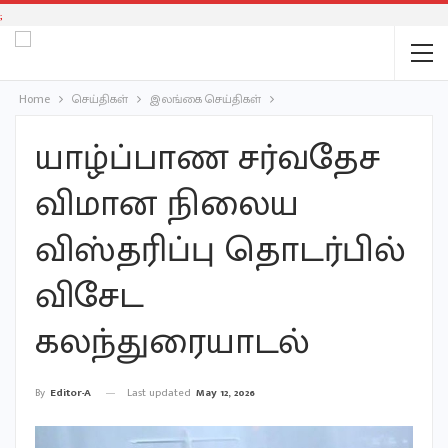
;
Home
செய்திகள்
இலங்கை செய்திகள்
யாழ்ப்பாண சர்வதேச
விமான நிலைய
விஸ்தரிப்பு தொடர்பில்
விசேட
கலந்துரையாடல்
Last updated
May 12, 2026
By
Editor-A