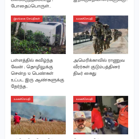
போதைப்பொருள்…
இலங்கை செய்திகள்
உலகச்செய்தி
பள்ளத்தில் கவிழ்ந்த
அமெரிக்காவில் ராணுவ
வேன் ; தொழிலுக்கு
வீரர்கள் குடும்பத்தினர்
சென்ற 12 பெண்கள்
திடீர் கைது
உட்பட இரு ஆண்களுக்கு
நேர்ந்த…
உலகச்செய்தி
உலகச்செய்தி