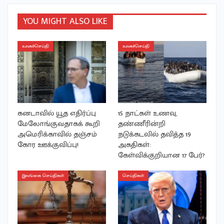
YOU MIGHT ALSO LIKE
உலகச்செய்தி
உலகச்செய்தி
கனடாவில் யூத எதிர்ப்பு
15 நாட்கள் உணவு,
மேலோங்குவதாகக் கூறி
தண்ணீரின்றி
அமெரிக்காவில் தஞ்சம்
நடுக்கடலில் தவித்த 19
கோர ஊக்குவிப்பு!
அகதிகள்:
கேள்விக்குறியான 17 பேர்?
இலங்கை செய்திகள்
செய்திகள்