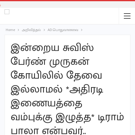
;
Home
அறிவித்தல்
AD.பொதுவானவை
இன்றைய சுவிஸ்
பேர்ண் முருகன்
கோயிலில் தேவை
இல்லாமல் *அதிரடி
இணையத்தை
வம்புக்கு இழுத்த* டிராம்
பாலா என்பவர்..