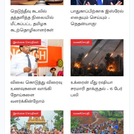
நெடுந்தீவு கடலில்
பாதுகாப்பிற்காக இஸ்ரேல்
தத்தளித்த நிலையில்
எதையும் செய்யும் –
மீட்கப்பட்ட தமிழக
நெதன்யாகு!
கடற்தொழிலாளர்கள்
இலங்கை செய்திகள்
உலகச்செய்தி
விலை கொடுத்து விரைவு
உக்ரைன் மீது ரஷியா
உணவுகளை வாங்கி
சரமாரி தாக்குதல் – 15 பேர்
நோய்களை
பலி
வளர்க்கின்றோம்
இலங்கை செய்திகள்
உலகச்செய்தி