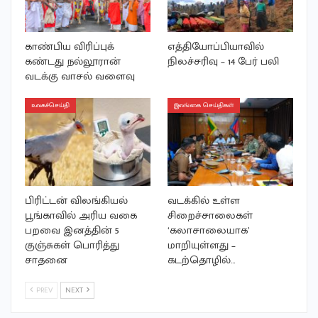
காண்பிய விரிப்புக்
எத்தியோப்பியாவில்
கண்டது நல்லூரான்
நிலச்சரிவு – 14 பேர் பலி
வடக்கு வாசல் வளைவு
உலகச்செய்தி
இலங்கை செய்திகள்
பிரிட்டன் விலங்கியல்
வடக்கில் உள்ள
பூங்காவில் அரிய வகை
சிறைச்சாலைகள்
பறவை இனத்தின் 5
‘கலாசாலையாக’
குஞ்சுகள் பொரித்து
மாறியுள்ளது –
சாதனை
கடற்தொழில்…
PREV
NEXT