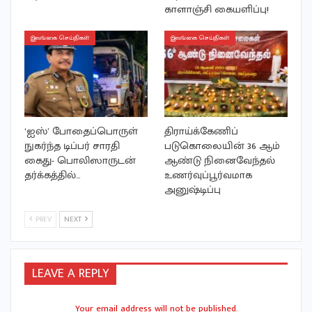
காளாஞ்சி கையளிப்பு!
இலங்கை செய்திகள்
இலங்கை செய்திகள்
‘ஐஸ்’ போதைப்பொருள்
திராய்க்கேணிப்
நுகர்ந்த டிப்பர் சாரதி
படுகொலையின் 36 ஆம்
கைது- பொலிஸாருடன்
ஆண்டு நினைவேந்தல்
தர்க்கத்தில்…
உணர்வுப்பூர்வமாக
அனுஷ்டிப்பு
PREV
NEXT
LEAVE A REPLY
Your email address will not be published.