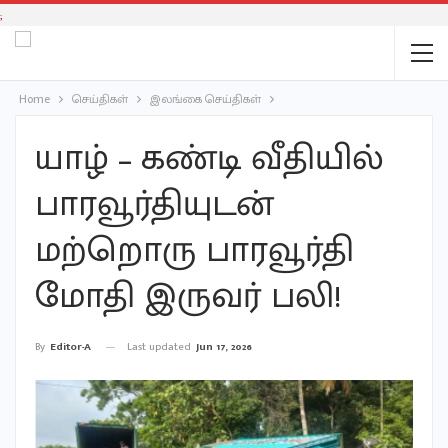
;
Home
செய்திகள்
இலங்கை செய்திகள்
யாழ் – கண்டி வீதியில்
பாரவூர்தியுடன்
மற்றொரு பாரவூர்தி
மோதி இருவர் பலி!
Last updated
Jun 17, 2026
By
Editor-A