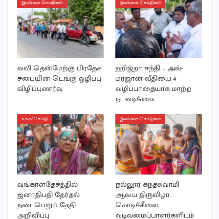
இலங்கை செய்திகள்
இலங்கை செய்திகள்
வலி தென்மேற்கு பிரதேச
ஹிஜ்றா சந்தி – அல்-
சபையின் டெங்கு ஒழிப்பு
மர்ஜான் வீதியை 4
விழிப்புணர்வு
வழிப்பாதையாக மாற்ற
நடவடிக்கை
உலகச்செய்தி
இலங்கை செய்திகள்
வங்காளதேசத்தில்
நல்லூர் கந்தசுவாமி
ஜனாதிபதி தேர்தல்
ஆலய திருவிழா:
நடைபெறும் தேதி
கொடிச்சீலை
அறிவிப்பு
வடிவமைப்பாளர்களிடம்