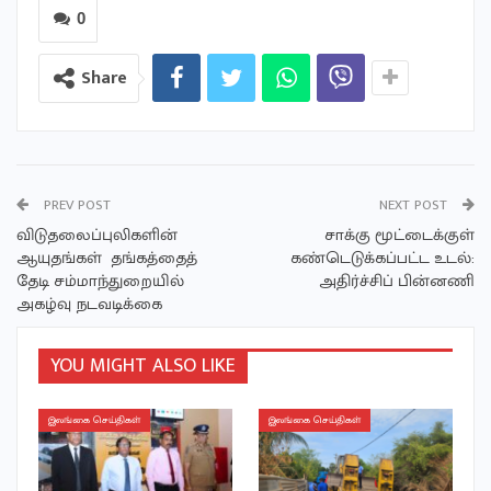
0
Share
PREV POST
NEXT POST
விடுதலைப்புலிகளின்
சாக்கு மூட்டைக்குள்
ஆயுதங்கள் தங்கத்தைத்
கண்டெடுக்கப்பட்ட உடல்:
தேடி சம்மாந்துறையில்
அதிர்ச்சிப் பின்னணி
அகழ்வு நடவடிக்கை
YOU MIGHT ALSO LIKE
இலங்கை செய்திகள்
இலங்கை செய்திகள்