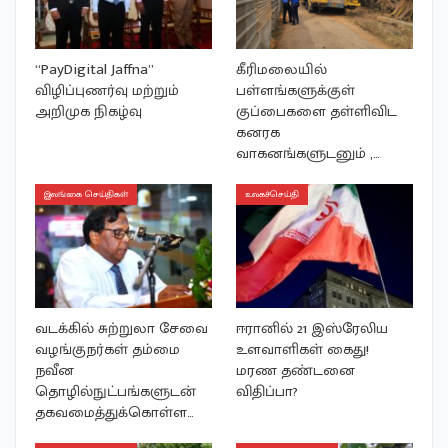
“PayDigital Jaffna”
கீரிமலையில்
விழிப்புணர்வு மற்றும்
பள்ளங்களுக்குள்
அறிமுக நிகழ்வு
குப்பைகளை தள்ளிவிட
கனரக
வாகனங்களுடனும் ,…
இலங்கை செய்திகள்
உலகச்செய்தி
வடக்கில் சுற்றுலா சேவை
ஈரானில் 21 இஸ்ரேலிய
வழங்குநர்கள் தம்மை
உளவாளிகள் கைது!
நவீன
மரண தண்டனை
தொழில்நுட்பங்களுடன்
விதிப்பா?
தகவமைத்துக்கொள்ள…