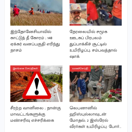
இந்தோனேசியாவில்
நேரலையில் சமூக
காட்டுத் தீ கோரம் ; 148
ஊடகப் பிரபலம்
ஏக்கர் வனப்பகுதி எரிந்து
துப்பாக்கிச் சூட்டில்
நாசம்
உயிரிழப்பு; சம்பவத்தால்
ஷாக்
இலங்கை செய்திகள்
உலகச்செய்தி
சீரற்ற வானிலை ; நான்கு
லெபனானில்
மாவட்டங்களுக்கு
ஹிஸ்புல்லாவுடன்
மண்சரிவு எச்சரிக்கை
மோதல்; 2 இஸ்ரேல்
வீரா்கள் உயிரிழப்பு: போா்…