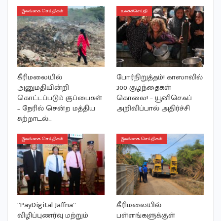
இலங்கை செய்திகள்
உலகச்செய்தி
கீரிமலையில்
போர்நிறுத்தம்! காஸாவில்
அனுமதியின்றி
300 குழந்தைகள்
கொட்டப்படும் குப்பைகள்
கொலை! – யூனிசெஃப்
– நேரில் சென்ற மத்திய
அறிவிப்பால் அதிர்ச்சி
சுற்றாடல்…
இலங்கை செய்திகள்
இலங்கை செய்திகள்
“PayDigital Jaffna”
கீரிமலையில்
விழிப்புணர்வு மற்றும்
பள்ளங்களுக்குள்