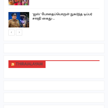
‘ஐஸ்’ போதைப்பொருள் நுகர்ந்த டிப்பர்
சாரதி கைது-…
THIRAIALAYAM