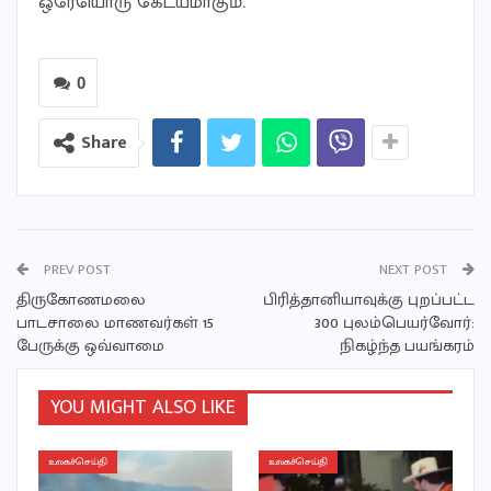
ஒரேயொரு கேடயமாகும்.
0
Share
PREV POST
NEXT POST
திருகோணமலை
பிரித்தானியாவுக்கு புறப்பட்ட
பாடசாலை மாணவர்கள் 15
300 புலம்பெயர்வோர்:
பேருக்கு ஒவ்வாமை
நிகழ்ந்த பயங்கரம்
YOU MIGHT ALSO LIKE
உலகச்செய்தி
உலகச்செய்தி