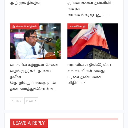
அறிமுக நிகழ்வு
குப்பைகளை தள்ளிவிட
கனரக
வாகனங்களுடனும் ,…
இலங்கை செய்திகள்
உலகச்செய்தி
வடக்கில் சுற்றுலா சேவை
ஈரானில் 21 இஸ்ரேலிய
வழங்குநர்கள் தம்மை
உளவாளிகள் கைது!
நவீன
மரண தண்டனை
தொழில்நுட்பங்களுடன்
விதிப்பா?
தகவமைத்துக்கொள்ள…
PREV
NEXT
LEAVE A REPLY