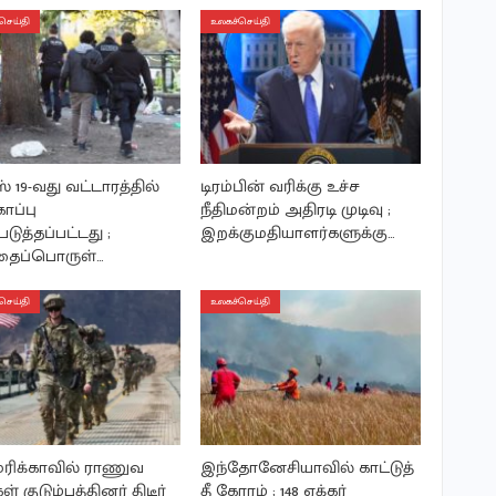
செய்தி
உலகச்செய்தி
் 19-வது வட்டாரத்தில்
டிரம்பின் வரிக்கு உச்ச
ாப்பு
நீதிமன்றம் அதிரடி முடிவு ;
டுத்தப்பட்டது ;
இறக்குமதியாளர்களுக்கு…
ைப்பொருள்…
செய்தி
உலகச்செய்தி
ிக்காவில் ராணுவ
இந்தோனேசியாவில் காட்டுத்
கள் குடும்பத்தினர் திடீர்
தீ கோரம் ; 148 ஏக்கர்