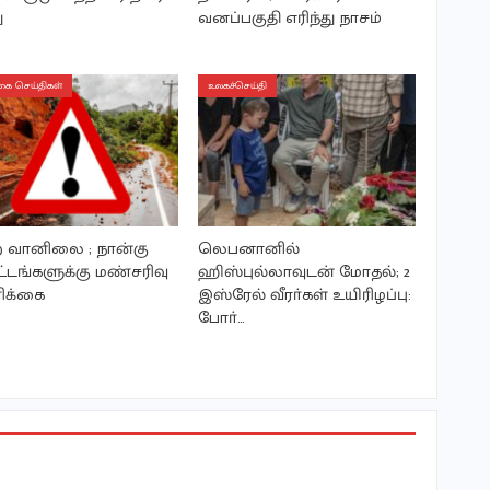
ு
வனப்பகுதி எரிந்து நாசம்
ை செய்திகள்
உலகச்செய்தி
்ற வானிலை ; நான்கு
லெபனானில்
்டங்களுக்கு மண்சரிவு
ஹிஸ்புல்லாவுடன் மோதல்; 2
ரிக்கை
இஸ்ரேல் வீரா்கள் உயிரிழப்பு:
போா்…