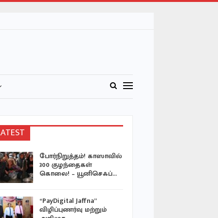
LATEST
போர்நிறுத்தம்! காஸாவில்
வலி தென்
300 குழந்தைகள்
சபையின் ட
கொலை! – யூனிசெஃப்…
விழிப்புணர
“PayDigital Jaffna”
ஹிஜ்றா சந
விழிப்புணர்வு மற்றும்
மர்ஜான் வ