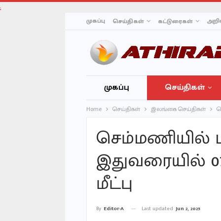
;
முகப்பு
அறிவ
செய்திகள்
கட்டுரைகள்
முகப்பு
செய்திகள்
Home
செய்திகள்
இலங்கை செய்திகள்
ச
செம்மணியில் ப
இதுவரையில் 
மீட்பு
Last updated
Jun 2, 2025
By
Editor-A