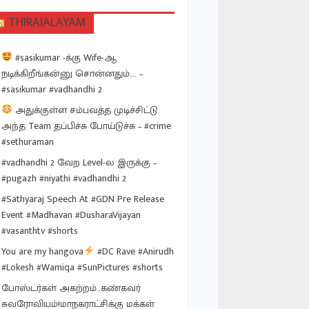
THIRAIALAYAM
#sasikumar -க்கு Wife-ஆ
நடிக்கிறீங்கன்னு சொன்னதும்…. –
#sasikumar #vadhandhi 2
அதுக்குள்ள சம்பவத்த முடிச்சிட்டு
அந்த Team தப்பிச்சு போய்டுச்சு – #crime
#sethuraman
#vadhandhi 2 வேற Level-ல இருக்கு –
#pugazh #niyathi #vadhandhi 2
#Sathyaraj Speech At #GDN Pre Release
Event #Madhavan #DusharaVijayan
#vasanthtv #shorts
You are my hangova
#DC Rave #Anirudh
#Lokesh #Wamiqa #SunPictures #shorts
போஸ்டர்கள் அகற்றம்..கண்கவர்
சுவரோவியம்!மாநகராட்சிக்கு மக்கள்