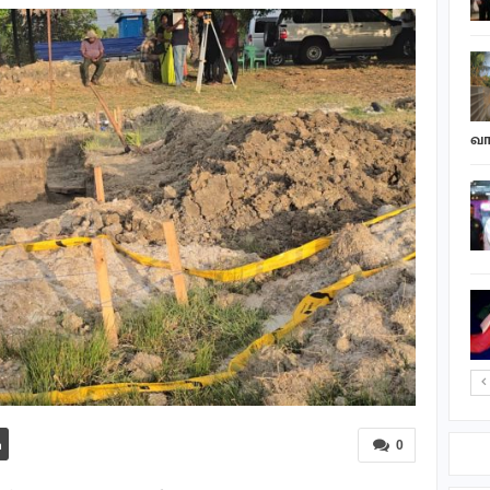
இளவரசி ராணுவ
பயிற்சியில்…
ஷேக் ஹசீனா உடன்
காணொலி சந்திப்பு…
ஷகிப் அல் ஹாசன்
வீட்டின்…
வா
எல்நினோ வெப்பத்திலும்
தளராத பசுமைப் பணி:
புங்குடுதீவில்…
தையிட்டி விகாரதிபதியால்
அடாத்தாக பிடிக்கப்பட்ட
பவானி வீதியை…
0