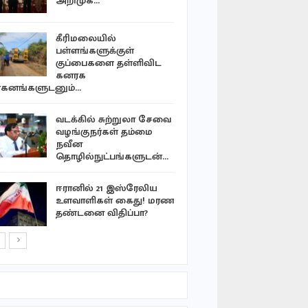
அறிமுக…
வழிப்பாத
கீரிமலையில்
வங்காளதே
பள்ளங்களுக்குள்
ஜனாதிபதி 
குப்பைகளை தள்ளிவிட
நடைபெறும
கனரக
அறிவிப்பு
கனங்களுடனும்…
நல்லூர் க
வடக்கில் சுற்றுலா சேவை
ஆலய திரு
வழங்குநர்கள் தம்மை
கொடிச்சீ
நவீன
வடிவமைப்
தொழில்நுட்பங்களுடன்…
‘ஐஸ்’ போ
ஈரானில் 21 இஸ்ரேலிய
நுகர்ந்த டி
உளவாளிகள் கைது! மரண
கைது-…
தண்டனை விதிப்பா?