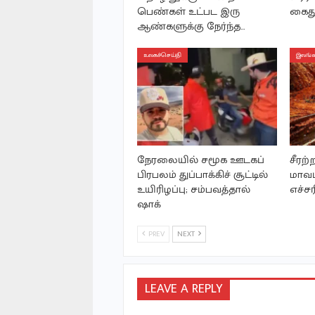
பெண்கள் உட்பட இரு
கைத
ஆண்களுக்கு நேர்ந்த…
உலகச்செய்தி
இலங்க
நேரலையில் சமூக ஊடகப்
சீரற
பிரபலம் துப்பாக்கிச் சூட்டில்
மாவட
உயிரிழப்பு; சம்பவத்தால்
எச்ச
ஷாக்
PREV
NEXT
LEAVE A REPLY