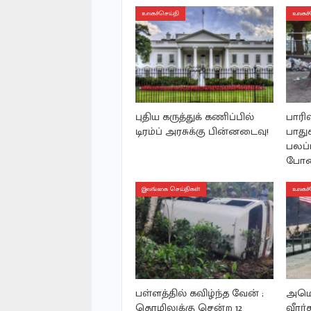
உலகச்செய்தி
உலகச்
புதிய கருத்துக் கணிப்பில்
பாரிஸ
டிரம்ப் அரசுக்கு பின்னடைவு!
பாதுக
பலப்ப
போத
இலங்கை செய்திகள்
உலகச்
பள்ளத்தில் கவிழ்ந்த வேன் ;
அமெர
தொழிலுக்கு சென்ற 12
வீரர்