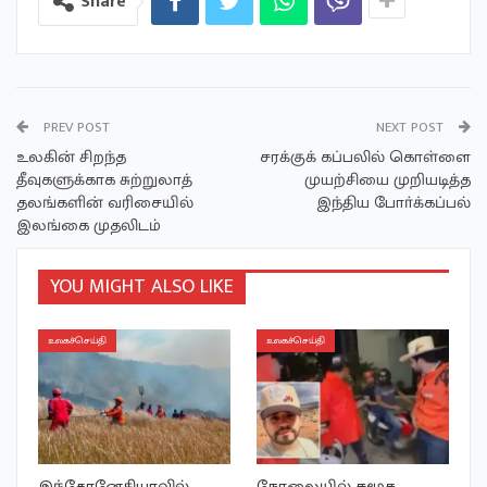
Share
PREV POST
NEXT POST
உலகின் சிறந்த
சரக்குக் கப்பலில் கொள்ளை
தீவுகளுக்காக சுற்றுலாத்
முயற்சியை முறியடித்த
தலங்களின் வரிசையில்
இந்திய போா்க்கப்பல்
இலங்கை முதலிடம்
YOU MIGHT ALSO LIKE
உலகச்செய்தி
உலகச்செய்தி
இந்தோனேசியாவில்
நேரலையில் சமூக