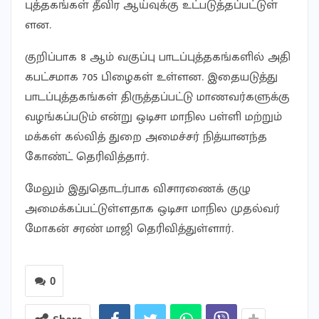
புத்தகங்​கள் தீவிர ஆய்​வுக்கு உட்​படுத்​தப்​பட்​டுள்​
ளன.
குறிப்​பாக 8 ஆம் வகுப்பு பாடப்​புத்​தகங்​களில் அதி​
கபட்​ச​மாக 705 பிழைகள் உள்​ளன. இதையடுத்து
பாடப்​புத்​தகங்​கள் திருத்​தப்​பட்டு மாணவர்​களுக்கு
வழங்​கப்​படும் என்று ஒடிசா மாநில பள்ளி மற்​றும்
மக்​கள் கல்​வித் துறை அமைச்​சர் நித்​யானந்த
கோண்ட் தெரி​வித்​தார்.
மேலும் இதுதொடர்​பாக வி​சா​ரணைக் குழு
அமைக்​கப்பட்​டுள்​ள​தாக ஒடிசா மாநில முதல்​வர்​
மோகன்​ சரண்​ மாஜி தெரி​வித்​துள்​ளார்​.
0