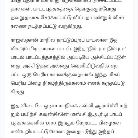
யாத புதி​ராக உள்​ளது. ஏற்​கெனவே அச்​சிடப்​பட்ட
தாள்​கள், பாடப்​புத்​தகத்தை தொகுக்​கும்​போது
தவறு​தலாக சேர்க்​கப்​பட்டு விட்​டதா என்​றும் விசா​
ரணை நடத்​தப்​பட்டு வரு​கிறது.
ராஜஸ்​தான் மாநில நாட்​டுப்​புறப் பாடலான இது
மிக​வும் பிரபல​மான பாடல். இந்த ‘நிம்​புடா நிம்​பு​டா’
பாடல் பாடப்​புத்​தகத்​தில் அப்​படியே அச்​சிடப்​பட்​டுள்​
ளது. அச்​சிடு​தல் அல்​லது வெளி​யிடு​வ​தில் ஏற்​
பட்ட ஒரு பெரிய கவனக்​குறை​வால் இந்த மிகப்​
பெரிய பிழை நிகழ்ந்​திருக்​கலாம் எனக் கருதப்​படு​
கிறது.
இதனிடையே ஒடிசா மாநிலக் கல்வி ஆராய்ச்சி மற்​
றும் பயிற்சி கவுன்​சிலின் (எஸ்​.சி.இ.ஆர்​.டி) பாடப்​
புத்​தகங்​களில் 1,600 இற்​கும் மேற்பட்ட பிழைகள்
கண்​டறியப்​பட்​டுள்​ளன. இதையடுத்து இந்​தப்