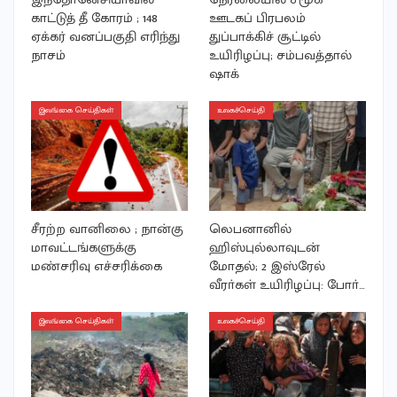
காட்டுத் தீ கோரம் ; 148
ஊடகப் பிரபலம்
ஏக்கர் வனப்பகுதி எரிந்து
துப்பாக்கிச் சூட்டில்
நாசம்
உயிரிழப்பு; சம்பவத்தால்
ஷாக்
இலங்கை செய்திகள்
உலகச்செய்தி
சீரற்ற வானிலை ; நான்கு
லெபனானில்
மாவட்டங்களுக்கு
ஹிஸ்புல்லாவுடன்
மண்சரிவு எச்சரிக்கை
மோதல்; 2 இஸ்ரேல்
வீரா்கள் உயிரிழப்பு: போா்…
இலங்கை செய்திகள்
உலகச்செய்தி