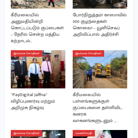
கீரிமலையில்
போர்நிறுத்தம்! காஸாவில்
அனுமதியின்றி
300 குழந்தைகள்
கொட்டப்படும் குப்பைகள்
கொலை! – யூனிசெஃப்
– நேரில் சென்ற மத்திய
அறிவிப்பால் அதிர்ச்சி
சுற்றாடல்…
இலங்கை செய்திகள்
இலங்கை செய்திகள்
“PayDigital Jaffna”
கீரிமலையில்
விழிப்புணர்வு மற்றும்
பள்ளங்களுக்குள்
அறிமுக நிகழ்வு
குப்பைகளை தள்ளிவிட
கனரக
வாகனங்களுடனும் ,…
இலங்கை செய்திகள்
உலகச்செய்தி