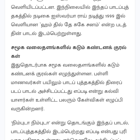
வெளி​யிடப்​பட்​டன. இந்​நிலை​யில் இந்​தப் பாடப்​புத்​
தகத்​தில் நடிகை ஐஸ்​வர்யா ராய் நடித்து 1999 இல்
வெளி​யான `ஹம் தில் தே சுகே சனம்` என்ற படத்​
தின் பாடல் இடம்​பெற்​றுள்​ளது.
சமூக வலை​தளங்​களில் கடும் கண்​டனக் குரல்​
கள்
இதுதொடர்​பாக சமூக வலை​தளங்​களில் கடும்
கண்​டனக் குரல்​கள் எழுந்​துள்​ளன. பள்ளி
மாணவர்​கள் பயிலும் பாடப் புத்​தகத்​தில் திரைப்​
படப் பாடல் அச்​சிடப்​பட்​டது எப்​படி என்று கல்​வி​
யாளர்​கள் உள்​ளிட்ட பலரும் கேள்வி​கள் எழுப்பி
வரு​கின்​றனர்.
‘நிம்​புடா நிம்​பு​டா’ என்று தொடங்​கும் இந்​தப் பாடல்,
பாடப்​புத்​தகத்​தில் இடம்​பெற்​றது எப்​படி என்​பது புரி​