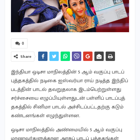
0
Share
இந்தியா ஒடிசா மாநிலத்​தின் 5 ஆம் வகுப்பு பாடப்​
புத்​தகத்​தில் நடிகை ஐஸ்​வர்யா ராய் நடித்த இந்​திப்
படத்​தின் பாடல் தவறு​தலாக இடம்​பெற்​றுள்​ளது
சர்ச்​சையை எழுப்​பி​யுள்​ளதுடன் பள்​ளிப் பாடப்​புத்​
தகத்​தில் சினிமா பாடல் அச்​சிடப்​பட்​டதற்கு கடும்
கண்​டனங்கள் எழுந்​துள்​ளன.
ஒடிசா மாநிலத்​தில் அண்​மை​யில் 5 ஆம் வகுப்பு
மாணவர்​களுக்​கான அரசுப் பாடப் புத்​தகங்​கள்