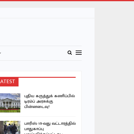
LATEST
புதிய கருத்துக் கணிப்பில்
இந்தோனே
டிரம்ப் அரசுக்கு
காட்டுத் தீ
பின்னடைவு!
ஏக்கர் வனப
பாரிஸ் 19-வது வட்டாரத்தில்
சீரற்ற வா
பாதுகாப்பு
மாவட்டங்க