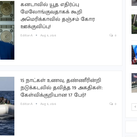
அறிமுக…
கனடாவில் யூத எதிர்ப்பு
மேலோங்குவதாகக் கூறி
கீரிமலையில்
அமெரிக்காவில் தஞ்சம் கோர
பள்ளங்களுக்குள்
ஊக்குவிப்பு!
குப்பைகளை தள்ளிவிட
கனரக
Editor-A
Aug 6, 2026
0
வாகனங்களுடனும்…
வடக்கில் சுற்றுலா சேவை
வழங்குநர்கள் தம்மை
நவீன
தொழில்நுட்பங்களுடன்…
15 நாட்கள் உணவு, தண்ணீரின்றி
ஈரானில் 21 இஸ்ரேலிய
நடுக்கடலில் தவித்த 19 அகதிகள்:
உளவாளிகள் கைது! மரண
கேள்விக்குறியான 17 பேர்?
தண்டனை விதிப்பா?
Editor-A
Aug 6, 2026
0