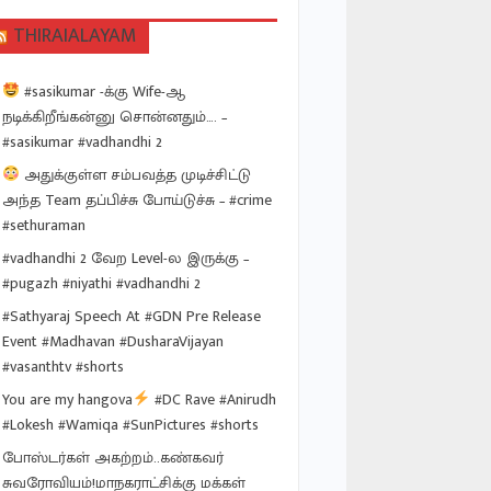
THIRAIALAYAM
#sasikumar -க்கு Wife-ஆ
நடிக்கிறீங்கன்னு சொன்னதும்…. –
#sasikumar #vadhandhi 2
அதுக்குள்ள சம்பவத்த முடிச்சிட்டு
அந்த Team தப்பிச்சு போய்டுச்சு – #crime
#sethuraman
#vadhandhi 2 வேற Level-ல இருக்கு –
#pugazh #niyathi #vadhandhi 2
#Sathyaraj Speech At #GDN Pre Release
Event #Madhavan #DusharaVijayan
#vasanthtv #shorts
You are my hangova
#DC Rave #Anirudh
#Lokesh #Wamiqa #SunPictures #shorts
போஸ்டர்கள் அகற்றம்..கண்கவர்
சுவரோவியம்!மாநகராட்சிக்கு மக்கள்