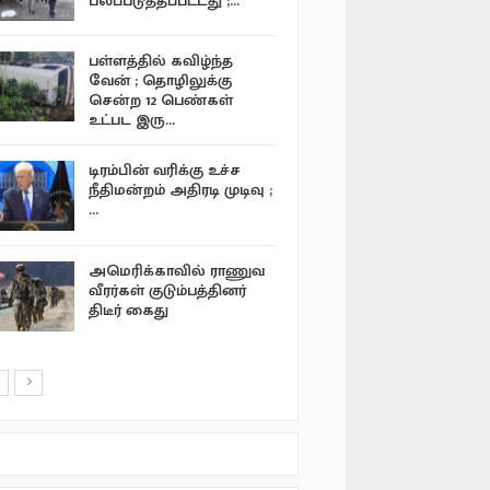
பலப்படுத்தப்பட்டது ;…
மண்சரிவு 
பள்ளத்தில் கவிழ்ந்த
நேரலையி
வேன் ; தொழிலுக்கு
ஊடகப் பி
சென்ற 12 பெண்கள்
துப்பாக்கிச்
உட்பட இரு…
உயிரிழப்பு
டிரம்பின் வரிக்கு உச்ச
லெபனானி
நீதிமன்றம் அதிரடி முடிவு ;
ஹிஸ்புல்
…
மோதல்; 2
வீரா்கள் உய
அமெரிக்காவில் ராணுவ
கீரிமலைய
வீரர்கள் குடும்பத்தினர்
அனுமதியி
திடீர் கைது
கொட்டப்பட
– நேரில்…