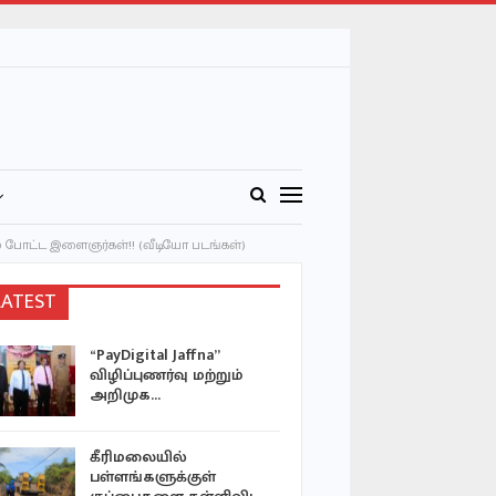
டம் போட்ட இளைஞர்கள்!! (வீடியோ படங்கள்)
LATEST
“PayDigital Jaffna”
ஹிஜ்றா சந
விழிப்புணர்வு மற்றும்
மர்ஜான் வ
அறிமுக…
வழிப்பாத
கீரிமலையில்
வங்காளதே
பள்ளங்களுக்குள்
ஜனாதிபதி 