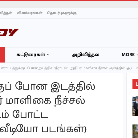
ித்தல்
விளம்பரங்கள்
தொடர்புகளுக்கு
கட்டுரைகள்
அறிவித்தல்
MORE
ோராட்டத்துக்குப் போன இடத்தில் ‘நீராடல்’.. அதிபர் மாளிகை நீச்சல் குளத்தில் ஆட்
குப் போன இடத்தில்
பர் மாளிகை நீச்சல்
அரச குடும்பத்தில் முதல்
முறை: டென்மார்க்
டம் போட்ட
இளவரசி ராணுவ
பயிற்சியில்…
வீடியோ படங்கள்)
ஷேக் ஹசீனா உடன்
காணொலி சந்திப்பு…