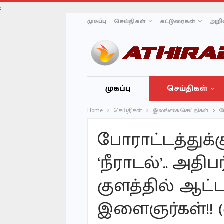
;
முகப்பு
அறிவ
செய்திகள்
கட்டுரைகள்
முகப்பு
செய்திகள்
Home
செய்திகள்
இலங்கை செய்திகள்
ப
போராட்டத்துக்
‘நீராடல்’.. அதி
குளத்தில் ஆட்
இளைஞர்கள்!! (