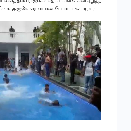
் கோத்தபய ராஜபக்ச பதவி விலக வலியுறுத்தி
ளிகை அருகே ஏராளமான போராட்டக்காரர்கள்