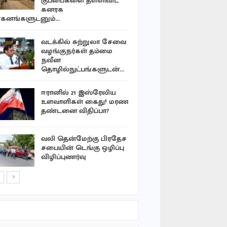
குப்பைகளை தள்ளிவிட
நடைபெறும
கனரக
அறிவிப்பு
கனங்களுடனும்…
நல்லூர் க
வடக்கில் சுற்றுலா சேவை
ஆலய திரு
வழங்குநர்கள் தம்மை
கொடிச்சீ
நவீன
வடிவமைப்
தொழில்நுட்பங்களுடன்…
‘ஐஸ்’ போ
ஈரானில் 21 இஸ்ரேலிய
நுகர்ந்த டி
உளவாளிகள் கைது! மரண
கைது-…
தண்டனை விதிப்பா?
திராய்க்க
வலி தென்மேற்கு பிரதேச
படுகொலைய
சபையின் டெங்கு ஒழிப்பு
ஆண்டு ந
விழிப்புணர்வு