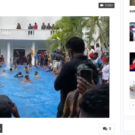
ஷகிப் அல் ஹாசன்
VIDEO
வீட்டின்…
வா
எல்நினோ வெப்பத்திலும்
தளராத பசுமைப் பணி:
புங்குடுதீவில்…
தையிட்டி விகாரதிபதியால்
அடாத்தாக பிடிக்கப்பட்ட
பவானி வீதியை…
யாழ்ப்பாண மாவட்டச்
செயலக அனர்த்த
முகாமைத்துவ
நிலையத்தின் புதிய…
0