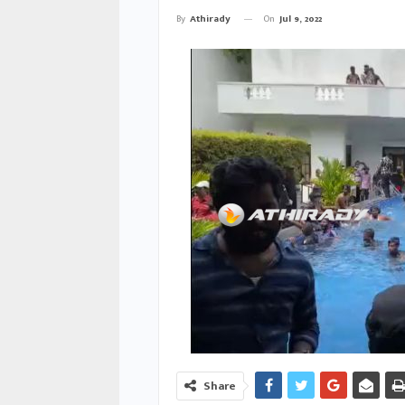
On
Jul 9, 2022
By
Athirady
Share