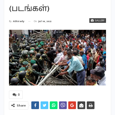
(படங்கள்)
GALLERY
On
Jul 16, 2022
By
Athirady
0
Share