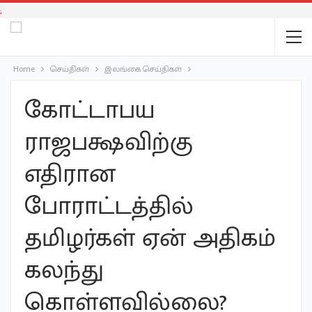
;
Home
செய்திகள்
இலங்கை செய்திகள்
கோட்டாபய
ராஜபக்ஷவிற்கு
எதிரான
போராட்டத்தில்
தமிழர்கள் ஏன் அதிகம்
கலந்து
கொள்ளவில்லை?