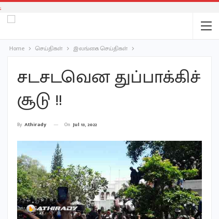
;
Home
செய்திகள்
இலங்கை செய்திகள்
சடசடவென துப்பாக்கிச்
சூடு !!
On
Jul 13, 2022
By
Athirady